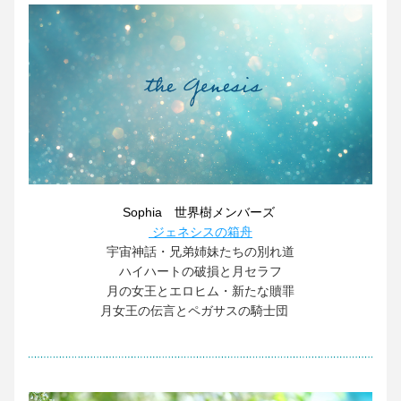
Sophia　世界樹メンバーズ
ジェネシスの箱舟
宇宙神話・兄弟姉妹たちの別れ道
ハイハートの破損と月セラフ
月の女王とエロヒム・新たな贖罪
月女王の伝言とペガサスの騎士団　