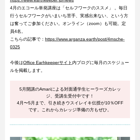
https://www.earthkeeper.jp/news
4月のエコール単発講座は「セルフワークのススメ」
 。毎日
行うセルフワークがいまいち苦手、実感出来ない、という方
は奮ってご参加ください。オンライン（zoom）も可能。定
員4名。
こちらの記事で：
https://www.arganza.earth/post/4msche-
0325
今後は
Office Earhkeeperサイト
内ブログに毎月のスケジュー
ルを掲載します。
5月開講のAmariによる対面通学生ヒーラーズカレッ
ジ、受講生受付中です！
4月〜5月まで、引き続きウスイレイキ伝授が10％OFF
です。これからカレッジ準備の方もぜひ。