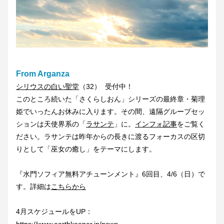
From Arganza
シリウスの白い聖堂
（32）  受付中！
このところ続いた「さくらしおん」シリーズの最終章・菊理
姫でいったんお休みに入ります。その間、遠隔グループセッ
ションは天使界系の「
ラサンテ
」に。
インフォ記事
をご覧く
ださい。ラサンテは昨年からの長きに渡るフォーカスの区切
りとして「巫女の癒し」をテーマにします。
『水門ソフィア無料アチューンメント』6回目、4/6（日）で
す。詳細は
こちらから
4月スケジュールをUP：