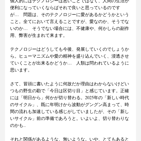
個人的にはテクノロジーは悪いことではなく、人間の生活が
便利になっていくならばそれで良いと思っているのです
が…　問題は、そのテクノロジーに愛があるかどうかという
こと。全てにおいて言えることですが、愛なのか、そうでな
いのか…　そうでない場合には、不健康や、何かしらの副作
用、弊害が生まれて来ます。
テクノロジーはどうしても今後、発展していくのでしょうか
ら。ヒューマニズムや愛の精神を盛り込んでいく、浸透させ
ていくことが出来るかどうか…　人類は問われているように
思います。
さて、冒頭に書いたように何故だか理由はわからないけどい
つもの野生の勘で「今日は区切り目」と感じています。正確
には「明日から」何かが切り替わる。2025年の「新しい時代
のサイクル」、既に年明けから波動がグングン高まって、時
間の流れも加速している感じがしていましたが、その「新し
いサイクル」前の準備であろうと。いよいよ、切り替わりな
のかも.. 
それと関係があるような、無いような。いや、とてもあると