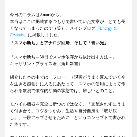
今日のコラムはAmariから。
本当はここに掲載するつもりで書いていた文章が、とても長
くなってしまったので（笑）、メインブログ
『Energy & 
Crystals』
に掲載しました。
「スマホ断ち」とアナログ回帰、そして「青い光」
『スマホ断ち～30日でスマホ依存から抜け出す方法～』
キャサリン・プライス著（角川新書）
紹介した本の中では「フロー」（現実がうまく運んでいく今
を生きる感覚）に入るにあたって、スマホの使用によって作
られる散漫で依存的な脳の状態では、難しいとのこと。
モバイル機器を完全に断つのではなく、「支配されずにうま
く付き合う」コツをつかみ、生活や自分自身を「取り戻
し」、一段アップさせるために、というコンセプトで書かれ
た本です。