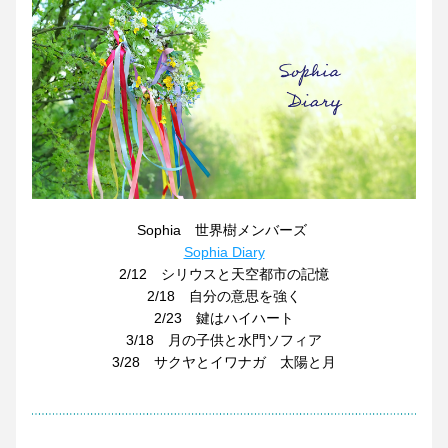
Sophia　世界樹メンバーズ
Sophia Diary
2/12　シリウスと天空都市の記憶
2/18　自分の意思を強く
2/23　鍵はハイハート
3/18　月の子供と水門ソフィア
3/28　サクヤとイワナガ　太陽と月