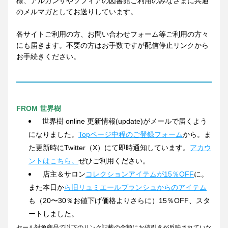
様、アルガンザやソフィアの図書館ご利用のみなさまに共通
のメルマガとしてお送りしています。
各サイトご利用の方、お問い合わせフォーム等ご利用の方々
にも届きます。不要の方はお手数ですが配信停止リンクから
お手続きください。
FROM 世界樹
世界樹 online 更新情報(update)がメールで届くよう
になりました。
Topページ中程のご登録フォーム
から。ま
た更新時にTwitter（X）にて即時通知しています。
アカウ
ントはこちら。
ぜひご利用ください。
 店主＆サロン
コレクションアイテムが15％OFF
に。
また本日か
ら旧リュミエールブランシュからのアイテム
も（20〜30％お値下げ価格よりさらに）15％OFF、スタ
ートしました。
セール対象商品で以下のリンク記載の金額にお値引きが反映されていな