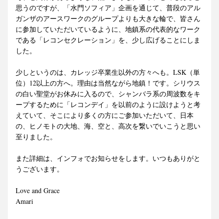
思うのですが、「水門ソフィア」企画を通じて、普段のアル
ガンザのアースワークのグループよりも大きな輪で、皆さん
に参加していただいているように、地鎮系の代表的なワーク
である「レコンセクレーション」を、少し広げることにしま
した。
少しというのは、カレッジ卒業生以外の方々へも。LSK（単
位）12以上の方へ。理由は当然ながら地鎮！です。シリウス
の白い聖堂がお休みに入るので、シャンバラ系の周波数をキ
ープするために「レコンデイ」を以前のように設けようと考
えていて、そこにより多くの方にご参加いただいて、日本
の、ヒノモトの大地、海、空と、高次を繋いでいこうと思い
至りました。
また詳細は、インフォでお知らせをします。いつもありがと
うございます。
Love and Grace
Amari